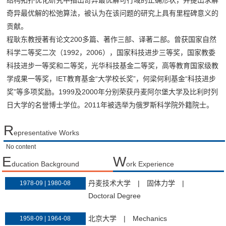
结构拓扑优化研究中指出奇异最优解可行域的正确形状，并提出求解
奇异最优解的松弛算法，被认为在该问题的研究上具有里程碑意义的
贡献。
程耿东教授著有论文200多篇、著作三部、译著二部。曾获国家自然
科学二等奖二次（1992，2006），国家科技进步三等奖，国家教委
科技进步一等奖和二等奖，光华科技基金二等奖，高等教育国家级教
学成果一等奖，IET教育基金“大学校长奖”，何梁何利基金“科技进步
奖”等多项奖励。1999及2000年分别荣获丹麦阿尔堡大学及比利时列
日大学的名誉博士学位。2011年被选举为俄罗斯科学院外籍院士。
R
epresentative Works
No content
E
W
ducation Background
ork Experience
丹麦技术大学
|
固体力学
|
1978-09 | 1980-08
Doctoral Degree
北京大学
|
Mechanics
1958-09 | 1964-08