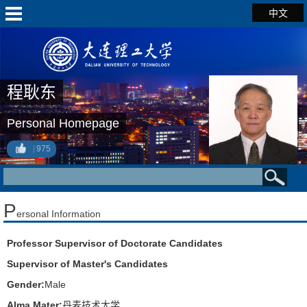
中文
程耿东
Personal Homepage
975
P
ersonal Information
Professor Supervisor of Doctorate Candidates
Supervisor of Master's Candidates
Gender:
Male
Alma Mater:
丹麦技术大学