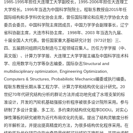
1985-1995年担任大连理工大学副校长，1995-2006年担任大连理工
大学校长。1995年当选为中国科学院院士。程耿东教授自2015年任
国际结构和多学科优化协会主席，曾任国际理论和应用力学协会大会
委员会委员，中国科学院主席团成员，中国力学学会副理事长，辽宁
省科协副主席，大连市科协主席， 1998年、2003 年当选为九届、
十届全国人大代表。曾任国家重大基础研究计划（973计划）三、
四、五届顾问组顾问及制造与工程领域召集人。历任力学学报（中、
英文版）、计算力学学报、大连理工大学学报主编及中国科学技术科
学、应用数学与力学等杂志编委，国际杂志Structural and
multidisciplinary optimization, Engineering Optimization,
Computers & Structures, Probabilistic Mechanics编委或执行编委。
程耿东教授长期从事工程力学、计算力学和结构优化设计研究。20
世纪70年代研究结构分析的群论方法并成功地完成了水塔支架的标
准设计，开发的汽轮机基础强振分析程序被很多设计院所采用。参与
研制了多设计变量、多工况、多约束的结构优化程序DDDU。对实心
弹性薄板的研究被称为近代布局优化的先驱。提出了结构灵敏度分析
的半解析法，并提出提高精度的方法，为很多结构优化程序采用。在