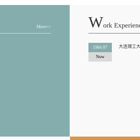
W
Ork Experien
More>>
大连理工
1984.07
Now