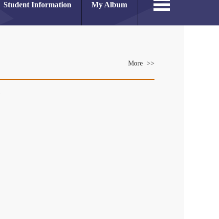
Student Information
My Album
More >>
es