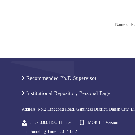
Name o
Recommended Ph.D.Supervisor
Institutional Repository Personal Page
Address: No.2 Linggong Road, Ganjingzi District, Dalian City, L
Click:
0000115031
Times
MOBILE Version
The Founding Time :
2017
.
12
.
21