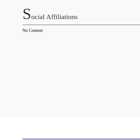
S
Ocial Affiliations
No Content