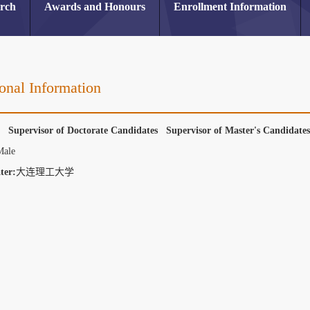
arch
Awards and Honours
Enrollment Information
onal Information
r Supervisor of Doctorate Candidates Supervisor of Master's Candidat
Male
ter:
大连理工大学