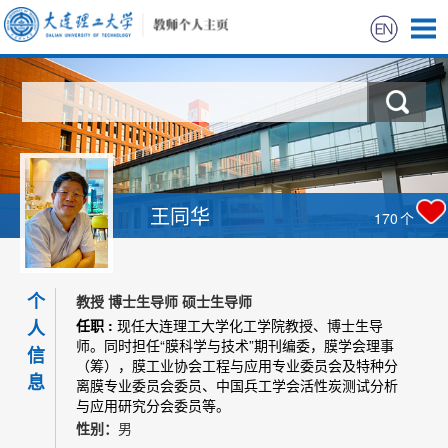
首页
科学研究
教学研究
王同华
170
个
获奖信息
个
招生信息
教授 博士生导师 硕士生导师
人
任职 :
现任大连理工大学化工学院教授、博士生导
师。同时担任“膜科学与技术”期刊编委，膜学会理事
学生信息
信
（筹），膜工业协会工程与应用专业委员会及特种分
息
离膜专业委员会委员、中国兵工学会活性炭测试分析
我的相册
与应用研究分会委员等。
性别：
男