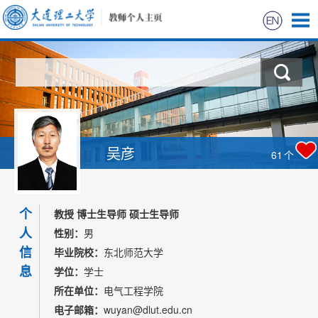
首页
科学研究
教学研究
吴彦
61
个
获奖信息
个
招生信息
教授 博士生导师 硕士生导师
人
性别：
男
学生信息
信
毕业院校：
东北师范大学
息
学位：
学士
我的相册
所在单位：
电气工程学院
电子邮箱：
wuyan@dlut.edu.cn