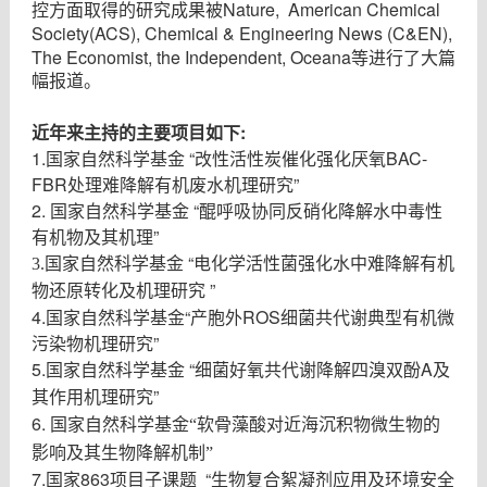
Nature, American Chemical
控方面取得的研究成果被
Society(ACS), Chemical & Engineering News (C&EN),
The Economist, the Independent, Oceana
等进行了大篇
幅报道。
:
近年来主持的主要项目如下
1.
国家自然科学基金
“
改性活性炭催化强化厌氧
BAC-
FBR
处理难降解有机废水机理研究
”
2.
国家自然科学基金
“
醌呼吸协同反硝化降解水中毒性
有机物及其机理
”
“
3.国家自然科学基金
电化学活性菌强化水中难降解有机
”
物还原转化及机理研究
4.
国家自然科学基金
“
产胞外
ROS
细菌共代谢典型有机微
污染物机理研究
”
5.
国家自然科学基金
“
细菌好氧共代谢降解四溴双酚
A
及
其作用机理研究
”
6.
国家自然科学基金“软骨藻酸对近海沉积物微生物的
影响及其生物降解机制”
7.国家
863
项目子课题
“
生物复合絮凝剂应用及环境安全