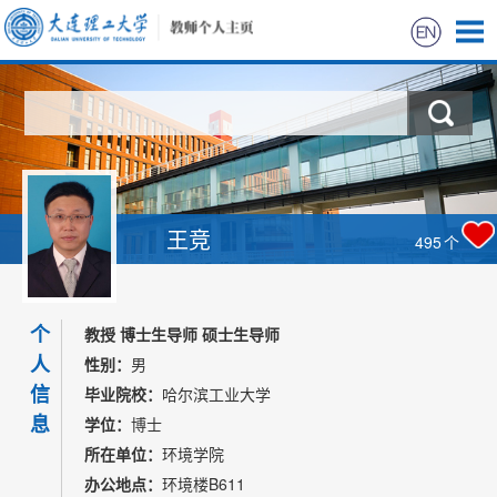
首页
科学研究
教学研究
王竞
495
个
获奖信息
个
招生信息
教授 博士生导师 硕士生导师
人
性别：
男
学生信息
信
毕业院校：
哈尔滨工业大学
息
学位：
博士
我的相册
所在单位：
环境学院
办公地点：
环境楼B611