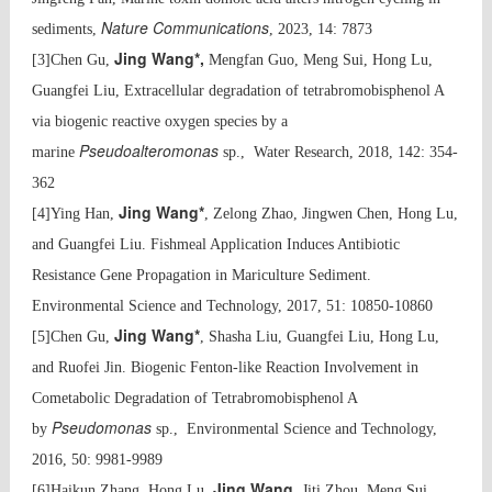
Nature Communications
sediments,
, 2023, 14: 7873
Jing Wang*,
[3]Chen Gu,
Mengfan Guo, Meng Sui, Hong Lu,
Guangfei Liu, Extracellular degradation of tetrabromobisphenol A
via biogenic reactive oxygen species by a
Pseudoalteromonas
marine
sp., Water Research, 2018, 142: 354-
362
Jing Wang*
[4]Ying Han,
, Zelong Zhao, Jingwen Chen, Hong Lu,
and Guangfei Liu. Fishmeal Application Induces Antibiotic
Resistance Gene Propagation in Mariculture Sediment.
Environmental Science and Technology, 2017, 51: 10850-10860
Jing Wang*
[5]Chen Gu,
, Shasha Liu, Guangfei Liu, Hong Lu,
and Ruofei Jin. Biogenic Fenton-like Reaction Involvement in
Cometabolic Degradation of Tetrabromobisphenol A
Pseudomonas
by
sp., Environmental Science and Technology,
2016, 50: 9981-9989
Jing Wang
[6]Haikun Zhang, Hong Lu,
, Jiti Zhou, Meng Sui.