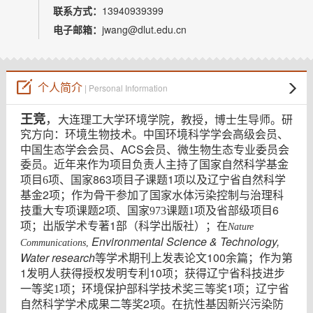
教师博客
联系方式：
13940939399
电子邮箱：
jwang@dlut.edu.cn
个人简介
| Personal Information
王竞
，
大连理工大学环境学院，教授，博士生导师。研
究方向：环境生物技术。中国环境科学学会高级会员、
ACS
中国生态学会会员、
会员、微生物生态专业委员会
委员。近年来作为项目负责人主持了国家自然科学基金
863
1
项目
6
项、国家
项目子课题
项以及辽宁省自然科学
2
基金
项；作为骨干参加了国家水体污染控制与治理科
2
6
技重大专项课题
项、国家973课题1项及省部级项目
1
项；出版学术专著
部（科学出版社）；在
Nature
Environmental Science & Technology,
Communications
,
Water research
100
等学术期刊上发表论文
余篇；作为第
1
10
发明人获得授权发明专利
项；获得辽宁省科技进步
1
一等奖1项；环境保护部科学技术奖三等奖
项；辽宁省
2
自然科学学术成果二等奖
项。在抗性基因新兴污染防