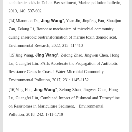
naphthenic acids in Dalian Bay sediment, Marine pollution bulletin,
2019, 140: 597-602
Jing Wang
*
,
[14]
Miaomiao Du,
Yuan Jin, Jingfeng Fan, Shuaijun
Zan, Zelong Li, Response mechanism of microbial community
during anaerobic biotransformation of marine toxin domoic acid,
Environmental Research, 2022, 215: 114410
Jing Wang*,
[15]
Jing Wang,
Zelong Zhao, Jingwen Chen, Hong
Lu, Guangfei Liu.
PAHs Accelerate the Propagation of Antibiotic
Resistance Genes in Coastal Water Microbial Community.
Environmental Pollution, 2017, 231: 1145-1152
Jing Wang*
[16]Ying Han,
, Zelong Zhao, Jingwen Chen, Hong
Lu, Guangfei Liu, Combined Impact of Fishmeal and Tetracycline
on Resistomes in Mariculture Sediment, Environmental
Pollution, 2018, 242: 1711-1719