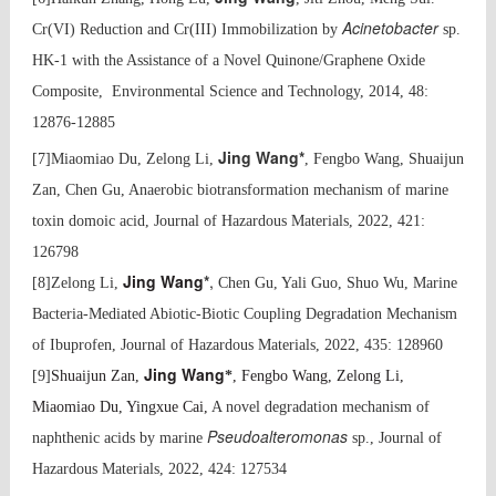
Acinetobacter
Cr(VI) Reduction and Cr(III) Immobilization by
sp.
HK‑1 with the Assistance of a Novel Quinone/Graphene Oxide
Composite, Environmental Science and Technology, 2014, 48:
12876-12885
Jing Wang*
[7]Miaomiao Du, Zelong Li,
, Fengbo Wang, Shuaijun
Zan, Chen Gu, Anaerobic biotransformation mechanism of marine
toxin domoic acid, Journal of Hazardous Materials, 2022, 421:
126798
Jing Wang
*
,
[8]Zelong Li
,
Chen Gu
, Yali Guo
, Shuo Wu
,
Marine
Bacteria-Mediated Abiotic-Biotic Coupling Degradation Mechanism
of Ibuprofen,
Journal of Hazardous Materials, 2022, 435: 128960
Jing Wang
[9]
Shuaijun Zan,
*
, Fengbo Wang, Zelong Li,
Miaomiao Du, Yingxue Cai,
A novel degradation mechanism of
Pseudoalteromonas
naphthenic acids by marine
sp.,
Journal of
Hazardous Materials, 2022, 424: 127534