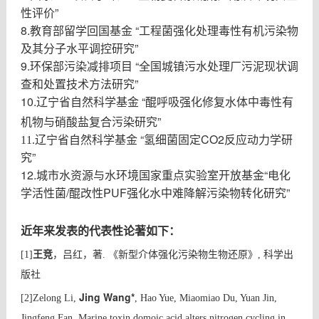
性评价
”
8.教育部留学回国基金
“
工程菌强化处理毒性有机污染物
及其分子水平调控研究
”
9.环保部污染减排项目
“
全国城镇污水处理厂污泥现状调
查和处置技术方法研究
”
10.辽宁省自然科学基金
“
醌呼吸强化修复水体中毒性有
机物与硝酸盐复合污染研究
”
“
CO2
11.辽宁省自然科学基金
氢细菌固定
反应动力学研
”
究
12.城市水资源与水环境国家重点实验室开放基金
“
电化
学活性菌
/
醌改性
PUF
强化水中难降解污染物转化研究
”
近年来发表的代表性论著如下：
[1]
王竞
，吕红，著
.
《新型介体强化污染物生物还原》
,
科学出
版社
Jing Wang*
[2]
Zelong Li,
, Hao Yue, Miaomiao Du, Yuan Jin,
Jingfeng Fan, Marine toxin domoic acid alters nitrogen cycling in