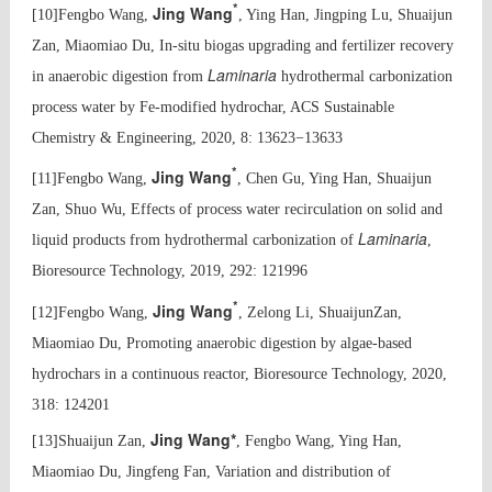
*
Jing Wang
[10]Fengbo Wang,
, Ying Han, Jingping Lu, Shuaijun
Zan, Miaomiao Du, In-situ biogas upgrading and fertilizer recovery
Laminaria
in anaerobic digestion from
hydrothermal carbonization
process water by Fe-modified hydrochar, ACS Sustainable
Chemistry & Engineering, 2020, 8: 13623−13633
*
Jing Wang
[11]Fengbo Wang,
, Chen Gu, Ying Han, Shuaijun
Zan, Shuo Wu, Effects of process water recirculation on solid and
Laminaria
liquid products from hydrothermal carbonization of
,
Bioresource Technology, 2019, 292: 121996
*
Jing Wang
[12]Fengbo Wang,
, Zelong Li, ShuaijunZan,
Miaomiao Du, Promoting anaerobic digestion by algae-based
hydrochars in a continuous reactor, Bioresource Technology, 2020,
318: 124201
Jing Wang*
[13]Shuaijun Zan,
, Fengbo Wang, Ying Han,
Miaomiao Du, Jingfeng Fan,
Variation and distribution of