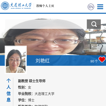
首页
科学研究
教学研究
获奖信息
刘艳红
90
个
招生信息
个
副教授 硕士生导师
学生信息
人
性别：
女
信
毕业院校：
大连理工大学
我的相册
息
学位：
博士