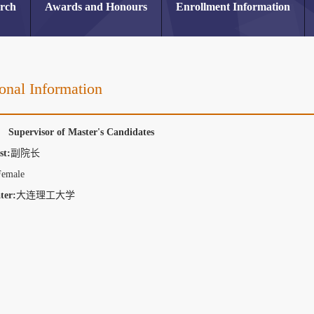
arch
Awards and Honours
Enrollment Information
onal Information
r Supervisor of Master's Candidates
st:
副院长
Female
ter:
大连理工大学