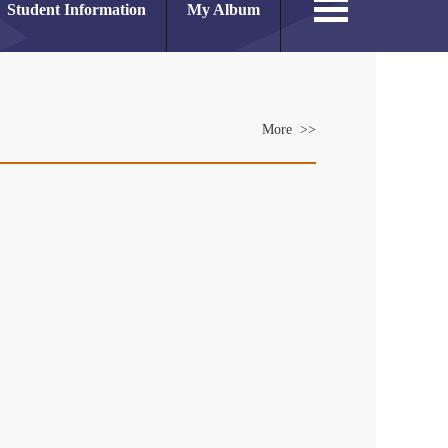
Student Information
My Album
More >>