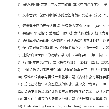
1). 保罗•利科的文本世界和文学叙事. 载《中国诠释学》（第十四
2). 文本世界：保罗•利科的多维度诠释兼研究述评 载 文学与诠释(
3). 解析浮士德的现代人困境. 外语教育研究, 2016, 1(4): 53-57. 
4). 突破时间“桎梏”：爱丽丝•门罗《好女人的爱情》叙事策略分析. 语言教
5). 语料库驱动辅助的《理想国》对话语篇衔接机制分析. 外语教育研究, 
6). 作为实践智慧的隐喻, 载《中国诠释学》（第十一辑），201
7). 建构“真理世界v”的隐喻，载《中国诠释学》（第十辑），201
8). 隐喻的本体论诠释，载《思想战线》，2012年12月。CSSC
9). 中国英语学习者产出性词汇动词的频率研究，载《当代教育论
10). 语料库语言学与英语专业教学，载《吉林省教育学院学报》2
11). 英语语法教学研究型模式的构建，载《文学教育》，2010年
12). 英语专业语法课的评价调查及其对教学的启示，载《大连
13). 英文广告语篇的人际意义分析，载《大连理工大学学报》200
14). Understanding Learner English by Using Learner corpora, In