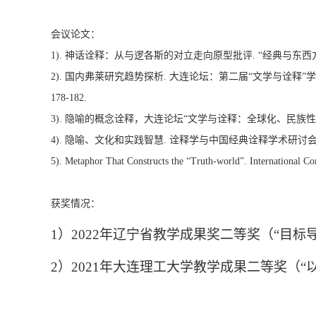
会议论文：
1). 神话诠释：从与逻各斯的对立走向原型批评. “经典与东西方解
2). 国内弗莱研究趋势探析. 大连论坛：第二届“文学与诠释”学术研
178-182.
3). 隐喻的概念诠释，大连论坛“文学与诠释：全球化、民族性与
4). 隐喻、文化和实践智慧. 诠释学与中国经典诠释学术研讨会（第
5). Metaphor That Constructs the “Truth-world”. International Co
获奖情况：
1）2
022年辽宁省教学成果奖二等奖（“目
2）2021年大连理工大学教学成果二等奖（