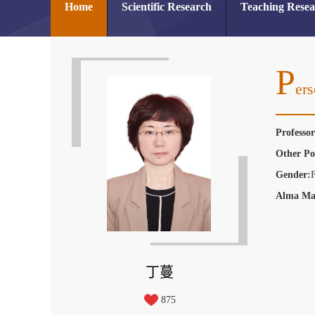
Home
Scientific Research
Teaching Rese
P
Ers
Professo
Other Po
Gender:
Alma Ma
丁蔓
875