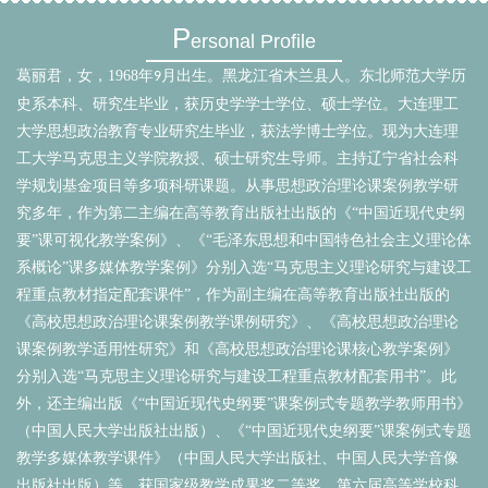
P
ersonal Profile
葛丽君，女，
1968
年
月出生。黑龙江省木兰县人。东北师范大学历
9
史系
本科、研究生
毕业
，
获历史学学士学位、硕士学位。大连理工
大学思想政治教育专业研究生毕业，获法学博士学位。
现为大连理
工大学马克思主义学院教授、硕士研究生导师。主持辽宁省社会科
学规划基金项目等多项科研课题。从事思想政治理论课案例教学研
究多年，作为第二主编在高等教育出版社出版的《
“中国近现代史纲
要”课可视化教学案例》、《“毛泽东思想和中国特色社会主义理论体
系概论”课多媒体教学案例》分别入选“马克思主义理论研究与建设工
程重点教材指定配套课件”，作为副主编在高等教育出版社出版的
《高校思想政治理论课案例教学课例研究》
、
《高校思想政治理论
课案例教学适用性研究》和《高校思想政治理论课核心
教学
案例》
分别入选
“马克思主义理论研究与建设工程重点教材配套用书”。此
外，还主编出版《“中国近现代史纲要”课案例式专题教学教师用书》
（中国人民大学出版社出版）、《“中国近现代史纲要”课案例式专题
教学多媒体教学课件》（中国人民大学出版社、中国人民大学音像
出版社出版）等。获国家级教学成果奖二等奖、第六届高等学校科