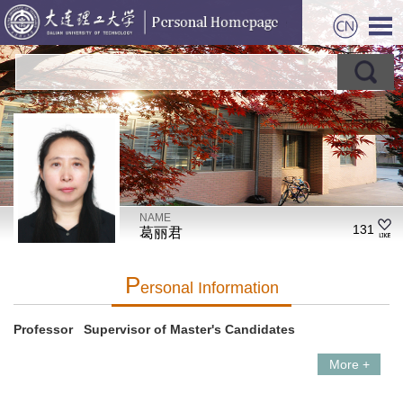
NAME
131
葛丽君
P
Ersonal Information
Professor Supervisor of Master's Candidates
More +