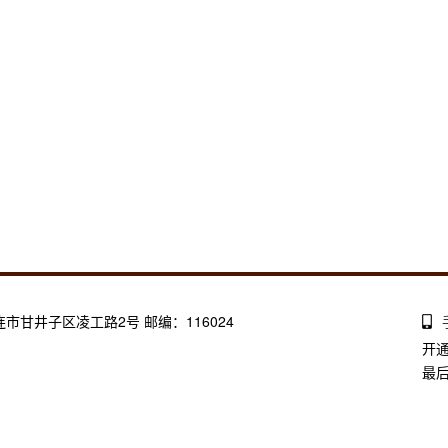
大连市甘井子区凌工路2号 邮编：116024
开
最