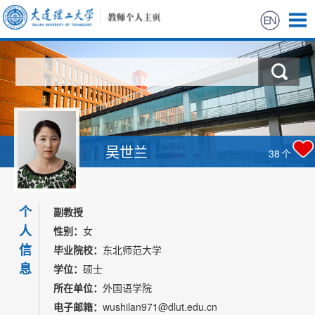
首页
科学研究
教学研究
吴世兰
38
个
获奖信息
个
招生信息
副教授
人
性别：
女
学生信息
信
毕业院校：
东北师范大学
息
学位：
硕士
我的相册
所在单位：
外国语学院
电子邮箱：
wushilan971@dlut.edu.cn