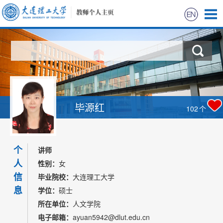
首页
科学研究
教学研究
毕源红
102
个
获奖信息
个
招生信息
讲师
人
性别：
女
学生信息
信
毕业院校：
大连理工大学
息
学位：
硕士
我的相册
所在单位：
人文学院
电子邮箱：
ayuan5942@dlut.edu.cn