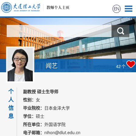
首页
科学研究
教学研究
闻艺
42
个
获奖信息
个
招生信息
副教授 硕士生导师
人
性别：
女
学生信息
信
毕业院校：
日本金泽大学
息
学位：
硕士
我的相册
所在单位：
外国语学院
电子邮箱：
nihon@dlut.edu.cn