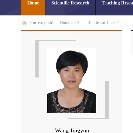
Home
Scientific Research
Teaching Rese
Current position:
Home
>>
Scientific Research
>>
Patents
Wang Jingyun