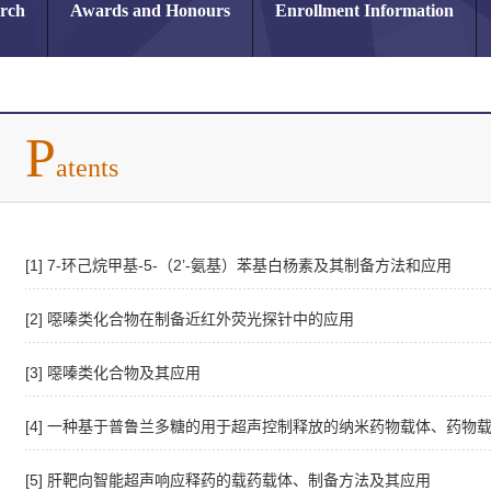
arch
Awards and Honours
Enrollment Information
P
atents
[1] 7-环己烷甲基-5-（2’-氨基）苯基白杨素及其制备方法和应用
[2] 噁嗪类化合物在制备近红外荧光探针中的应用
[3] 噁嗪类化合物及其应用
[4] 一种基于普鲁兰多糖的用于超声控制释放的纳米药物载体、药物
[5] 肝靶向智能超声响应释药的载药载体、制备方法及其应用