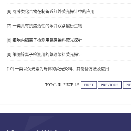
[6] 噁嗪类化合物在制备近红外荧光探针中的应用
[7] 一类具有抗癌活性的苯并双萘醌衍生物
[8] 细胞内镉离子检测用氟硼染料荧光探针
[9] 细胞锌离子检测用的氟硼染料荧光探针
[10] 一类以荧光素为母体的荧光染料、其制备方法及应用
TOTAL 51 PIECE 1/6
FIRST
PREVIOUS
NE