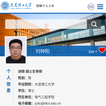
首页
科学研究
教学研究
刘钟阳
268
个
获奖信息
个
招生信息
讲师 硕士生导师
人
性别：
男
学生信息
信
毕业院校：
大连理工大学
息
学位：
博士
我的相册
所在单位：
电气工程学院
电子邮箱：
zyliu@dlut.edu.cn