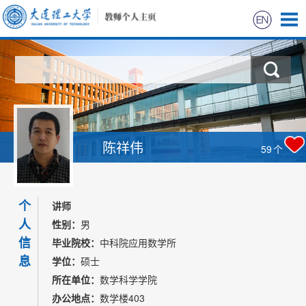
首页
科学研究
教学研究
陈祥伟
59
个
获奖信息
个
招生信息
讲师
人
性别：
男
学生信息
信
毕业院校：
中科院应用数学所
息
学位：
硕士
我的相册
所在单位：
数学科学学院
办公地点：
数学楼403