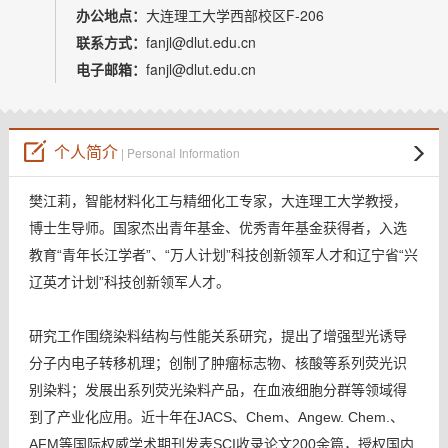
教师博客
办公地点：
大连理工大学西部校区F-206
联系方式：
fanjl@dlut.edu.cn
电子邮箱：
fanjl@dlut.edu.cn
个人简介
| Personal Information
樊江莉，智能材料化工与精细化工专家，大连理工大学教授，
博士生导师。国家杰出青年基金、优秀青年基金获得者，入选
教育“青年长江学者”、“万人计划”科技创新领军人才和辽宁省“兴
辽英才计划”科技创新领军人才。
研究工作围绕染料结构与性能关系研究，提出了增强型光诱导
分子内电子转移机理；创制了肿瘤标志物、核酸等系列荧光识
别染料；发展出系列荧光染料产品，在血液细胞分群等领域得
到了产业化应用。
近十年在
JACS
、
Chem
、
Angew. Chem.
、
AFM
等国际权威学术期刊发表
SCI
收录论文
200
余篇，授权国内