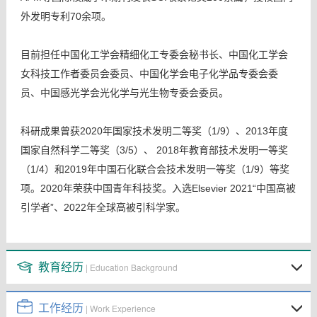
外发明专利
70
余项。
目前担任中国化工学会精细化工专委会秘书长、中国化工学会
女科技工作者委员会委员、中国化学会电子化学品专委会委
员、中国感光学会光化学与光生物专委会委员。
科研成果曾获
2020
年国家技术发明二等奖（
1/9
）、
2013
年度
国家自然科学二等奖（
3/5
）、
2018
年教育部技术发明一等奖
（
1/4
）和
2019
年中国石化联合会技术发明一等奖（
1/9
）等奖
项。
2020
年荣获中国青年科技奖。入选
Elsevier 2021
“中国高被
引学者”、
2022
年全球高被引科学家。
教育经历
| Education Background
工作经历
| Work Experience