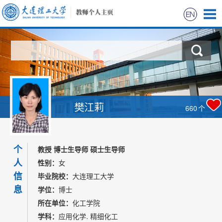
首页
科学研究
教学研究
樊江莉
660
个
获奖信息
个
招生信息
教授 博士生导师 硕士生导师
人
性别：
女
学生信息
信
毕业院校：
大连理工大学
息
学位：
博士
我的相册
所在单位：
化工学院
学科：
应用化学. 精细化工