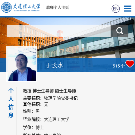
首页
科学研究
教学研究
于长水
515
个
获奖信息
个
招生信息
教授 博士生导师 硕士生导师
人
主要任职：
物理学院党委书记
其他任职：
无
学生信息
信
性别：
男
息
毕业院校：
大连理工大学
我的相册
学位：
博士