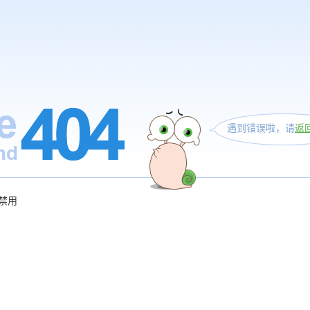
遇到错误啦，请
返
禁用