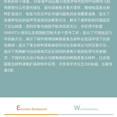
民机科研子课题，10余项中国运载火箭技术研究院和中国商用飞机
有限责任公司委托项目。面向国家航天重大需求，围绕低温复合材
料贮箱设计、制造与安全评价关键问题取得多项重要成果。提出了
多频率综合的超声导波损伤诊断新方法，解决了频率影响问题提高
了定位精度，受到空客与德国宇航局高度关注，并应用于欧盟
SARISTU 项目以及我国航空航天多个型号工程；提出了可视低温力
学实验方法，揭示了碳纤维增强树脂基复合材料在低温环境下的损
伤规律；提出了复合材料液氧相容性综合实验表征与评定新方法，
揭示了热降解与自由基链式反应协同的液氧不相容机理与失效模
式，于国内首次设计制备出与液氧相容的树脂基复合材料，已在我
国复合材料液氧贮箱研制中应用。共发表学术论文200余篇。出版专
著2部。
E
W
ducation Background
ork Experience