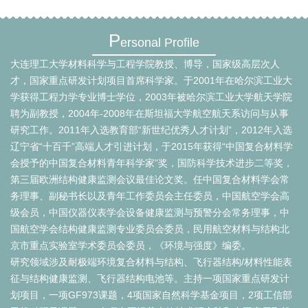
P
ersonal Profile
大连理工大学材料科学与工程学院教授、博导，国家级高层次人
才，国家重点研发计划项目首席科学家。于2001年在哈尔滨工业大
学获得工程力学专业博士学位，2003年被哈尔滨工业大学航天学院
聘为副教授，2004年-2008年在斯坦福大学航空航天系访问与从事
研究工作。2011年入选教育部“新世纪优秀人才计划”，
2012年入选
辽宁省“十百千”高端人才引进计划
，于2015年获得“中国复合材料学
会授予的中国复合材料青年科学家”奖，
国防科学技术进步二等奖，
第三届欧洲结构健康监测会议最佳论文奖
。
任中国复合材料学会常
务理事、副秘书长以及青年工作委员会主任委员，中国航空学会高
级会员，中国仪器仪表学会设备健康监测与预警分会常务理事，中
国航空学会结构健康监测专业委员会委员，民用航空材料与结构北
京市重点实验室学术委员会委员，《环境与强度》编委。
研究领域涉及耐极端环境复合材料与结构、飞行器结构/材料性能表
征与结构健康监测、飞行器结构电池等。主持一项国家重点研发计
划项目，一项GF973课题，4项国家自然科学基金项目，2项工信部