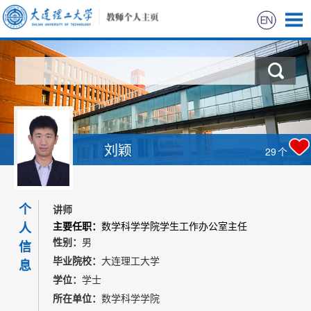
首页
科学研究
教学研究
刘颖
29
个
获奖信息
个
招生信息
讲师
人
主要任职：
数学科学学院学生工作办公室主任
性别：
男
学生信息
信
毕业院校：
大连理工大学
息
学位：
学士
我的相册
所在单位：
数学科学学院