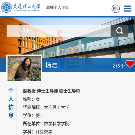
首页
科学研究
教学研究
杨洁
215
个
获奖信息
个
招生信息
副教授 博士生导师 硕士生导师
人
性别：
女
学生信息
信
毕业院校：
大连理工大学
息
学位：
博士
我的相册
所在单位：
数学科学学院
学科：
计算数学