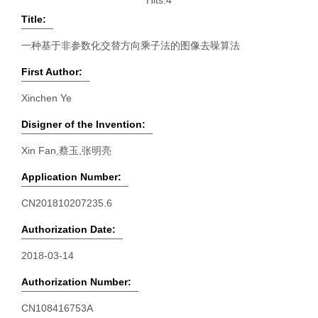
Hits:
4
Title:
一种基于非参数化交替方向乘子法的图像去噪算法
First Author:
Xinchen Ye
Disigner of the Invention:
Xin Fan,蔡玉,张明亮
Application Number:
CN201810207235.6
Authorization Date:
2018-03-14
Authorization Number:
CN108416753A