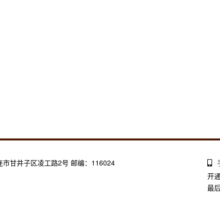
大连市甘井子区凌工路2号 邮编：116024
开
最