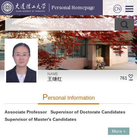
NAME
761
王继红
P
Ersonal Information
Associate Professor Supervisor of Doctorate Candidates
Supervisor of Master's Candidates
More +