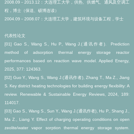
2008.09－2013.12：大连理工大学，供热、供燃气、通风及空调工
程，博士（保送、硕博连读）
2004.09－2008.07：大连理工大学，建筑环境与设备工程，学士
代表性论文
[01] Gao S., Wang S., Hu P., Wang J.(通讯作者).
Prediction
method of adsorption thermal energy storage reactor
performances based on reaction wave model. Applied Energy,
2025, 377: 124363.
[02] Guo Y., Wang S., Wang J.(通讯作者), Zhang T., Ma Z., Jiang
S. Key district heating technologies for building energy flexibility: A
review. Renewable & Sustainable Energy Reviews, 2024, 189:
114017.
[03]
Gao S., Wang S., Sun Y., Wang J.(通讯作者), Hu P., Shang J.,
Ma
Z., Lia
ng Y. Effect of charging operating conditions on open
zeolite/water vapor sorption thermal energy storage system.