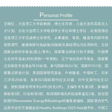
P
ersonal Profile
王继红，大连理工大学副教授、博士生导师，入选大连市高层次人
才计划。分在大连理工大学取得学士学位和博士学位，在美国弗吉
尼亚理工大学完成博士后研究。从事建筑、客机、隧道等内部环境
智慧调节、健康保障与低碳储/供能相关基础理论与应用研究。
主持
国家自然科学基金(面上/青年)、国家重点研发计划子课题、中国博
士后科学基金(特别资助/一等资助)、辽宁省自然科学基金、国家重
点实验室开放基金等10余项。参与国家863计划、国家973计划、国
家重点研发计划、美国国家研究基金、中铁隧道、中煤科工、日本
三洋等20余项。发表SCI国际期刊论文33篇、EI中文期刊论文12
篇。
授权国家发明专利14件(转化1件)。
主编学术专著1部，
参编国
家标准1部、行业标准3部。取得国际领先科技成果鉴定1项。
担任国
际期刊Renewable Energy和Buildings特邀客座编辑，
国际室内空气
品质学会官方旗舰会议Healthy Buildings 2023 Asia秘书长，
中国工