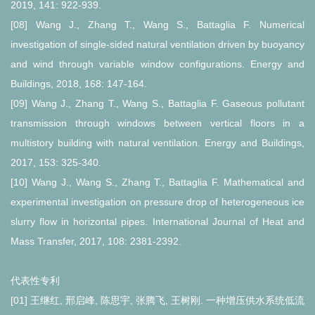
2019, 141: 922-939.
[08] Wang J., Zhang T., Wang S., Battaglia F. Numerical
investigation of single-sided natural ventilation driven by buoyancy
and wind through variable window configurations. Energy and
Buildings, 2018, 168: 147-164.
[09] Wang J., Zhang T., Wang S., Battaglia F. Gaseous pollutant
transmission through windows between vertical floors in a
multistory building with natural ventilation. Energy and Buildings,
2017, 153: 325-340.
[10] Wang J., Wang S., Zhang T., Battaglia F. Mathematical and
experimental investigation on pressure drop of heterogeneous ice
slurry flow in horizontal pipes. International Journal of Heat and
Mass Transfer, 2017, 108: 2381-2392.
代表性专利
[01] 王继红, 邢启峰, 陈思宇, 张腾飞, 王树刚. 一种增压供水系统低流