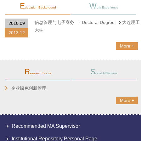
E
W
ducation Background
ork Experience
信息管理与电子商务
Doctoral Degree
大连理工
2010.09
大学
2013.12
More +
R
S
esearch Focus
ocial Affiliations
企业绿色创新管理
More +
Recommended MA Supervisor
Institutional Repository Personal Page