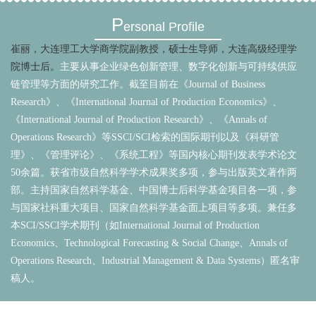
P
ersonal Profile
崔丽，大连理工大学商学院副教授，硕士生导师，大连高级经理学
院博士后。
主要从事企业绿色创新管理、数字化创新与可持续供应
链管理等方面的研究工作。截至目前在《
Journal of Business
Research
》、《
International Journal of Production Economics
》、
《
International Journal of Production Research
》、《
Annals of
Operations Research
》等
SSCI/SCI
检索的国际期刊以及《科研管
理》、《管理评论》、《系统工程》等国内核心期刊发表学术论文
50
余篇。获省市级自然科学学术成果奖多项，参与出版英文著作两
部。主持国家自然科学基金、中国博士后科学基金项目各一项，参
与国家社科重大项目、国家自然科学基金面上项目等多项。兼任多
本
SCI/SSCI
学术期刊（如
International Journal of Production
Economics
、
Technological Forecasting & Social Change
、
Annals of
Operations Research
、
Industrial Management & Data Systems
）匿名审
稿人。