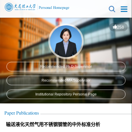
258
Recommended Ph.D.Supervisor
Recommended MA Supervisor
Institutional Repository Personal Page
Paper Publications
输送液化天然气用不锈钢钢管的中外标准分析