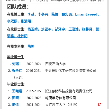
团队成员
：
，李冬兴，陈倩，魏忠源，Eman Javeed，
在校
博士生
：
李越
李双硕，张清翔
在校硕士生
：
杨玉娉，沙亚冰，郜泽宇，王淄浩，张馨月，颜
玥鑫，杜梦阳
在校本科生
：
陈坤
毕业博士生
：
刘瑞
2020-2024 西安石油大学
祝全仁
2016-2021 中昊光明化工研究设计院有限公司
（大连）
毕业硕士生
：
王曦邈
2022-2025 长江存储科技控股有限责任公司
郭晴
2022-2025 屹唐半导体有限公司
辽
陈倩
2021-2024 大连理工大学（读博）