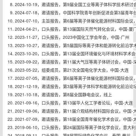
2024-10-19，
邀请报告，
第9届全国工业等离子体科学技术研讨会
2024-07-18，
邀请报告，
中国科学院青年创新促进会第3届青年
2024-07-10，
主旨报告，
第6届等离子体催化能源材料国际会议
2024-04-21，
口头报告，
第13届国际天然气转化会议，中国-厦
2023-11-27，
口头报告，
2023中国化工学会年会，中国-广州
2023-10-27，
邀请报告，
第5届国际等离子体和能源转化前沿学
2023-10-20，
口头报告，
第13届全国环境催化与环境材料学术会
2023-09-22，
邀请报告，
第11届大气压等离子体研讨会，中国-
2023-05-22
，组委成员，
第21次全国电化学大会，中国-大连
2022-07-05，
邀请报告，
第6届等离子体催化能源材料国际会议
2021-12-19，
邀请报告，
第3届等离子体科学和能源转化前沿论
2021-10-18，
邀请报告，
第8届全国静电会议，线上
2021-09-16，
口头报告，
第13届华人化工学者论坛，中国-大连
2021-09-06，
邀请报告，
第11届介观结构材料国际会议，中国-
2021-07-09，
邀请报告，
第18届全国青年催化学术会议，中国-
2019-06-10，
口头报告，
第24届
国际
等离子体化学会议，意大利
2018-09-11，
口头报告，
第8届国际绿色化学会议，泰国-曼谷