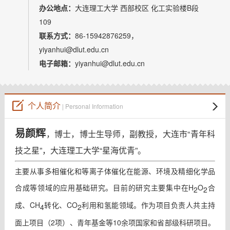
教师博客
办公地点：
大连理工大学 西部校区 化工实验楼B段
109
联系方式：
86-15942876259，
yiyanhui@dlut.edu.cn
电子邮箱：
yiyanhui@dlut.edu.cn
个人简介
| Personal Information
易颜辉
，博士，博士生导师，副教授，大连市“
青年科
技之星
”，大连理工大学“星海优青”。
主要从事多相催化和等离子体催化在能源、环境及精细化学品
合成等领域的应用基础研究。目前的研究主要集中在H
O
合
2
2
成、CH
转化、CO
利用和氢能领域。作为项目负责人共主持
4
2
面上项目（2项）、青年基金等10余项国家和省部级科研项目。