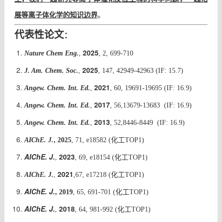
展等离子体化学的
知识边界
。
代表性论文
：
2025
Nature Chem Eng.
,
, 2, 699-710
2025
J. Am. Chem. Soc.
,
, 147, 42949-42963
(IF: 15.7)
2021
Angew. Chem. Int. Ed.
,
, 60, 19691-19695 (IF: 16.9)
2017
Angew. Chem. Int. Ed.
,
, 56,13679-13683
(IF:
16.9
)
2013
Angew. Chem. Int. Ed.
,
, 52,8446-8449
(IF:
16.9
)
,
AIChE. J.
2025
, 71, e18582 (
化工TOP1
)
AIChE. J.
2023
,
, 69, e18154 (化工TOP1)
2021
AIChE. J.
,
,67, e17218
(化工TOP1)
AIChE. J.
,
2019
, 65, 691-701
(化工TOP1)
AIChE. J.
2018
,
, 64, 981-992 (化工TOP1)