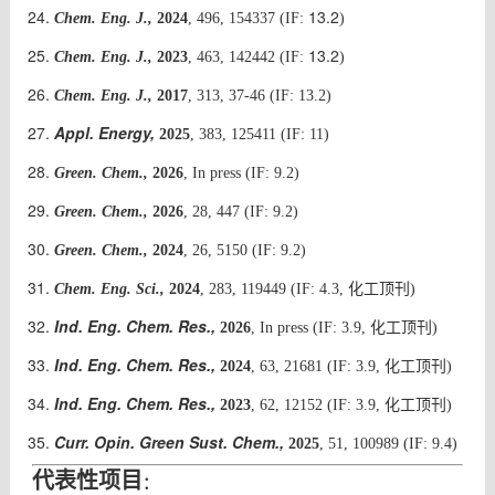
13.2
Chem. Eng. J.,
2024
, 496, 154337 (IF:
)
13.2
Chem. Eng. J.,
2023
, 463, 142442 (IF:
)
Chem. Eng. J.,
2017
, 313, 37-46 (IF: 13.2)
Appl. Energy,
2025
, 383, 125411 (IF: 11)
Green. Chem.,
2026
, In press
(IF: 9.2)
Green. Chem.,
2026
, 28, 447
(IF: 9.2)
Green. Chem.,
2024
, 26, 5150
(IF: 9.2)
Chem. Eng. Sci.,
2024
, 283, 119449 (IF: 4.3,
化工
顶刊
)
Ind. Eng. Chem. Res.,
顶刊
2026
, In press (IF: 3.9,
化工
)
Ind. Eng. Chem. Res.,
2024
, 63, 21681 (IF: 3.9,
化工
顶刊
)
Ind. Eng. Chem. Res.,
2023
, 62, 12152 (IF: 3.9,
化工
顶刊)
Curr. Opin. Green Sust. Chem.,
2025
, 51, 100989 (IF: 9.4)
代表性项目
：