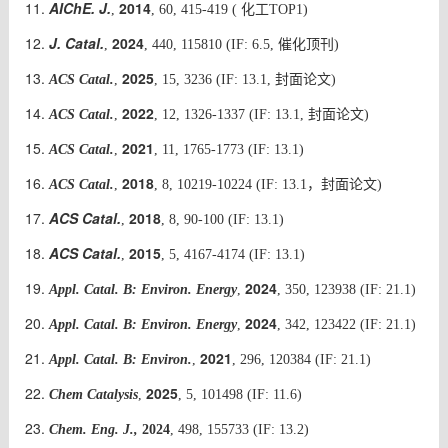
AIChE. J.
2014
,
, 60, 415-419
( 化工TOP1)
J. Catal.
2024
,
, 440, 115810 (IF: 6.5, 催化顶刊)
2025
A
CS Catal.
,
, 15, 3236 (IF: 13.1, 封面论文)
2022
A
CS Catal.
,
, 12, 1326-1337 (IF:
13.1
, 封面论文)
2021
ACS Catal.
,
, 11, 1765-1773
(IF:
13.1
)
2018
ACS Catal.
,
, 8, 10219-10224
(IF:
13.1
，封面论文
)
ACS Catal.
2018
,
, 8, 90-100 (IF:
13.1
)
ACS Catal.
2015
,
, 5, 4167-4174 (IF:
13.1
)
2024
Appl. Catal. B: Environ. Energy
,
, 350, 123938
(IF: 21.1)
2024
Appl. Catal. B: Environ. Energy
,
, 342, 123422 (IF:
21.1
)
2021
Appl. Catal. B: Environ.
,
, 296, 120384 (IF:
21.1
)
2025
Chem Catalysis
,
, 5, 101498 (
IF:
11.6
)
Chem. Eng. J.,
2024
, 498, 155733 (IF: 13.2)