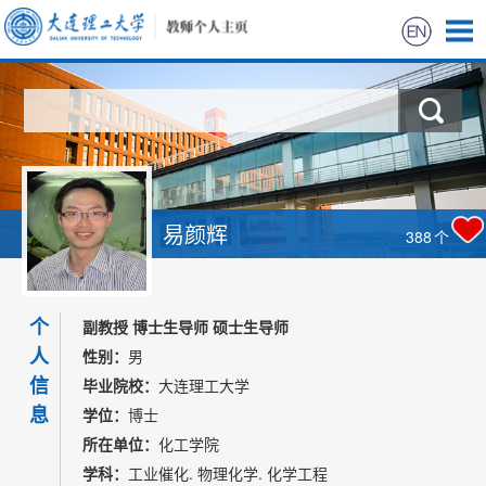
首页
科学研究
教学研究
易颜辉
388
个
获奖信息
个
招生信息
副教授 博士生导师 硕士生导师
人
性别：
男
学生信息
信
毕业院校：
大连理工大学
息
学位：
博士
我的相册
所在单位：
化工学院
学科：
工业催化. 物理化学. 化学工程