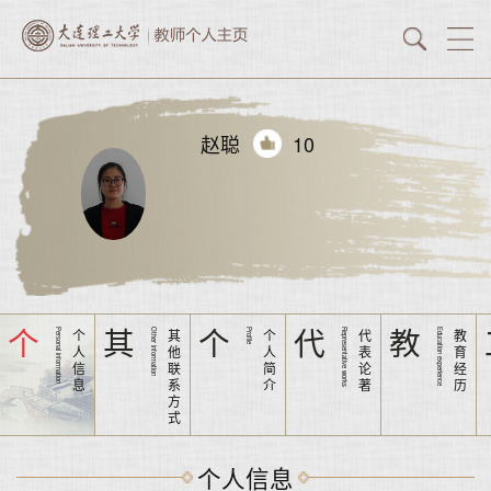
赵聪
10
个
其
个
代
教
个
其
个
代
教
Personal information
Other information
Profile
Representative works
Education experience
人
他
人
表
育
信
联
简
论
经
息
系
介
著
历
方
式
个人信息