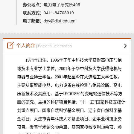
教师博客
办公地点：
电力电子研究所405
联系方式：
0411-84708919
电子邮箱：
dxy@dlut.edu.cn
个人简介
| Personal Information
1974
年出生，
1996
年于华中科技大学获得高电压与绝
缘技术专业学士学位，
2001
年于华中科技大学获得电机与
电器专业博士学位。
2001
年起至今在大连理工大学任教。
主要从事智能电器、电力设备在线检测与绝缘诊断、高电
压新技术及其应用、基于
IEC61850
的变电站通信技术等方
面的研究。
主持的科研项目包括：
“十一五”国家科技支撑计
划重点项目、
国家自然科学基金项目、
辽宁省自然科学基
金项目、
大连市青年科技人才基金项目、企事业科技服务
项目
。发表学术论文
40
余篇，获国家授权专利
10
余项，参