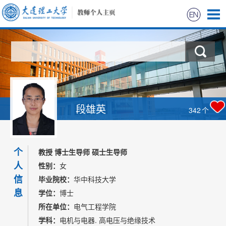
首页
科学研究
教学研究
段雄英
342
个
获奖信息
个
招生信息
教授 博士生导师 硕士生导师
人
性别：
女
学生信息
信
毕业院校：
华中科技大学
息
学位：
博士
我的相册
所在单位：
电气工程学院
学科：
电机与电器. 高电压与绝缘技术