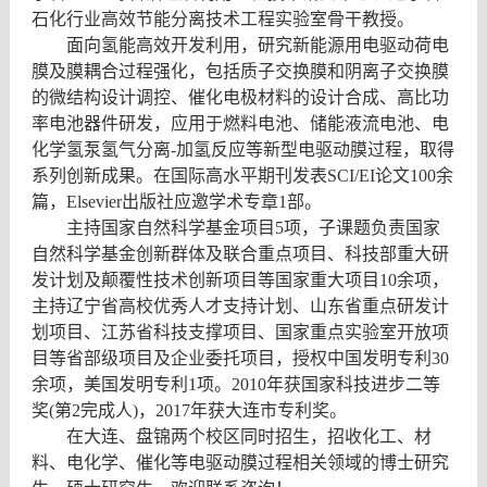
石化行业高效节能分离技术工程实验室骨干教授。
面向氢能高效开发利用，研究新能源用电驱动荷电
膜及膜耦合过程强化，包括质子交换膜和阴离子交换膜
的微结构设计调控、催化电极材料的设计合成、高比功
率电池器件研发，应用于燃料电池、储能液流电池、电
化学氢泵氢气分离
-
加氢反应等新型电驱动膜过程，取得
系列创新成果。在
国际高水平期刊发表
SCI/EI
论文
100
余
篇，
Elsevier
出版社应邀学术专章
1
部。
主持国家自然科学基金项目
5
项，子课题负责国家
自然科学基金创新群体及联合重点项目、科技部重大研
发计划及颠覆性技术创新项目等国家重大项目
10
余项，
主持辽宁省高校优秀人才支持计划、山东省重点研发计
划项目、江苏省科技支撑项目、国家重点实验室开放项
目等省部级项目及企业委托项目，授权中国发明专利
30
余项，美国发明专利
1
项。
2010
年获国家科技进步二等
奖
(
第
2
完成人
)
，
2017
年获大连市专利奖。
在大连、盘锦两个校区同时招生，招收化工、材
料、电化学、催化等电驱动膜过程相关领域的博士研究