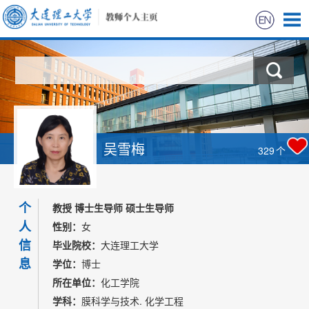
首页
科学研究
教学研究
吴雪梅
329
个
获奖信息
个
招生信息
教授 博士生导师 硕士生导师
人
性别：
女
学生信息
信
毕业院校：
大连理工大学
息
学位：
博士
我的相册
所在单位：
化工学院
学科：
膜科学与技术. 化学工程