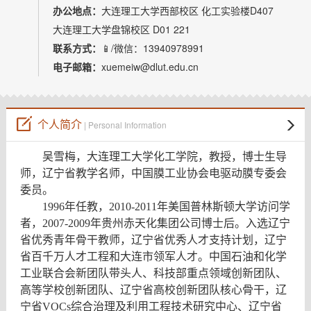
教师博客
办公地点：
大连理工大学西部校区 化工实验楼D407
大连理工大学盘锦校区 D01 221
联系方式：
📱/微信：13940978991
电子邮箱：
xuemeiw@dlut.edu.cn
个人简介
| Personal Information
吴雪梅，大连理工大学化工学院，教授，博士生导
师
，辽宁省教学名师，中国膜工业协会电驱动膜专委会
委员
。
1996
年任教，
2010-2011
年美国普林斯顿大学访问学
者，
2007-2009
年贵州赤天化集团公司博士后。入选辽宁
省优秀青年骨干教师，辽宁省优秀人才支持计划，辽宁
省百千万人才工程和大连市领军人才。中国石油和化学
工业联合会新团队带头人、科技部重点领域创新团队、
高等学校创新团队、辽宁省高校创新团队核心骨干，辽
宁省
VOCs
综合治理及利用工程技术研究中心、辽宁省