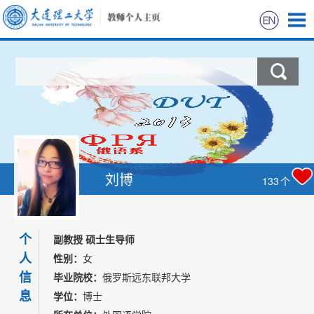
首页
科学研究
教学研究
获奖信息
刘博
133
个
招生信息
个
副教授 硕士生导师
学生信息
人
性别：
女
信
毕业院校：
俄罗斯远东联邦大学
我的相册
息
学位：
博士