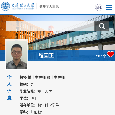
首页
科学研究
教学研究
程国正
207
个
获奖信息
个
招生信息
教授 博士生导师 硕士生导师
人
性别：
男
学生信息
信
毕业院校：
复旦大学
息
学位：
博士
我的相册
所在单位：
数学科学学院
学科：
基础数学