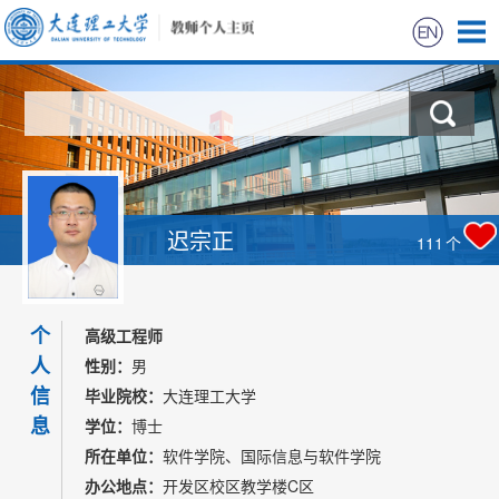
首页
科学研究
教学研究
迟宗正
111
个
获奖信息
个
招生信息
高级工程师
人
性别：
男
学生信息
信
毕业院校：
大连理工大学
息
学位：
博士
我的相册
所在单位：
软件学院、国际信息与软件学院
办公地点：
开发区校区教学楼C区