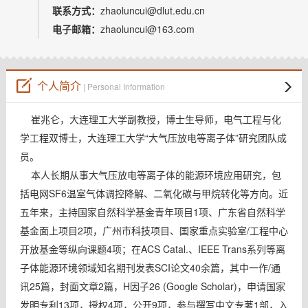
教师博客
联系方式：
zhaoluncui@dlut.edu.cn
电子邮箱：
zhaoluncui@163.com
个人简介
| Personal Information
崔兆仑，大连理工大学副教授，博士生导师，电气工程与化
学工程双博士，大连理工大学“大气压放电等离子体”研究团队成
员。
本人长期从事大气压放电等离子体的能源环境应用研究，包
括电网SF6温室气体调控降解、二氧化碳与甲烷转化等方向。近
五年来，主持国家自然科学基金青年项目1项、广东省自然科学
基金面上项目2项，广州市科技项目、国家重点实验室/工程中心
开放基金等纵向课题4项；在ACS Catal.、IEEE Trans系列等离
子体能源环境领域知名期刊发表SCI论文40余篇，其中一作/通
讯25篇，封面文章2篇，H因子26 (Google Scholar)，申请国家
发明专利13项，授权4项，公开9项，参与撰写中文专著1部，入