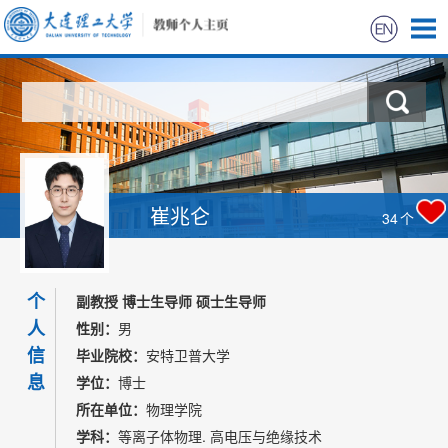
首页
科学研究
教学研究
崔兆仑
34
个
获奖信息
个
招生信息
副教授 博士生导师 硕士生导师
人
性别：
男
学生信息
信
毕业院校：
安特卫普大学
息
学位：
博士
我的相册
所在单位：
物理学院
学科：
等离子体物理. 高电压与绝缘技术