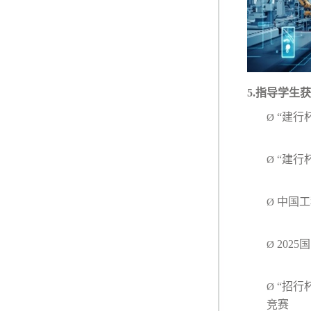
5.
指导学生获
“建行
Ø
“建行
Ø
中国
Ø
一
20
Ø
优
“招行
Ø
竞赛