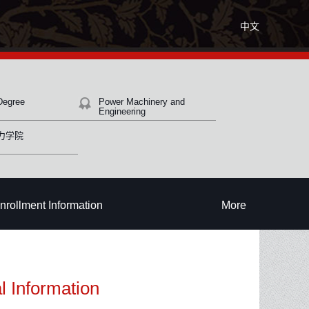
中文
Degree
Power Machinery and
Engineering
力学院
nrollment Information
More
l Information