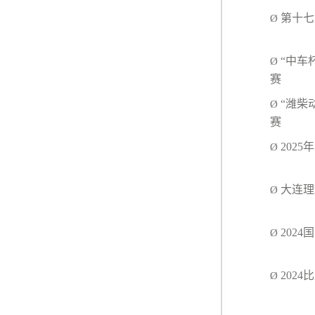
第十
Ø
三
“中车
Ø
赛
“潍柴
Ø
赛
20
Ø
大连
Ø
二
2
Ø
2
Ø