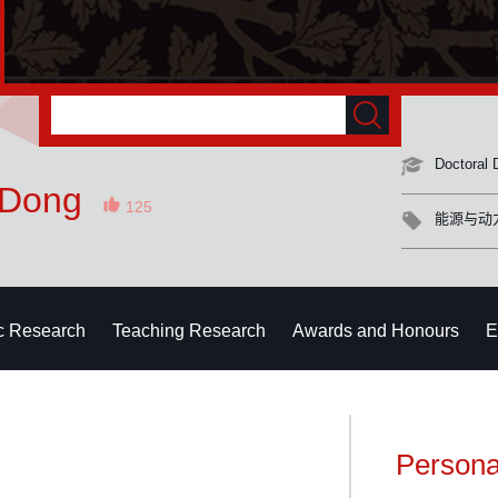
Doctoral 
 Dong
125
能源与动
ic Research
Teaching Research
Awards and Honours
E
Persona