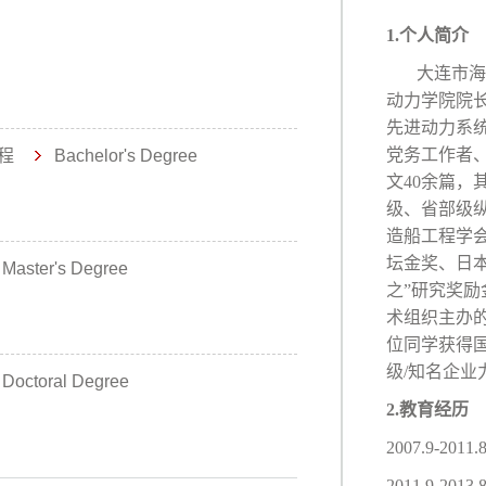
1.
个人简介
大连市海
动力学院院
先进动力系
党务工作者
程
Bachelor's Degree
文40余篇，
级、省部级
造船工程学
坛金奖、日本
Master's Degree
之”研究奖励
术组织主办
位同学获得
级/知名企业
Doctoral Degree
2.
教育经历
2007.9-
2011.9