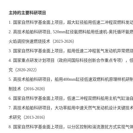
主持的主要科研项目
1.
国家自然科学基金面上项目，超大缸径船用低速二冲程双燃料发
2.
高技术船舶科研项目,
520mm
缸径氨燃料船用低速机-奥托循环氨
火焰调控快速燃烧技术（
2023-2026
）
3.
国家自然科学基金面上项目，船用低速二冲程氢气发动机异常燃
4.
国家重点研发计划项目（政府间国际科技创新合作重点专项），
究（
2020-2022
）
5.
高技术船舶科研项目，船用
400mm
缸径低速双燃料机原理样机研
制技术（
2016-2020
）
6.
国家自然科学基金面上项目，低速二冲程双燃料船用主机气缸油
7.
高技术船舶科研项目，大功率船用中速天然气发动机设计关键技
术研究（
2013-2016
）
8.
国家自然科学基金面上项目，以分区控制和湍流激扰方式实现气