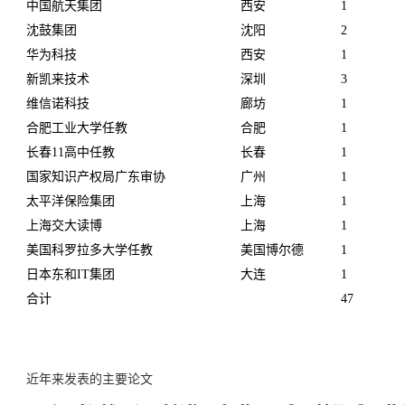
中国航天集团
西安
1
沈鼓集团
沈阳
2
华为科技
西安
1
新凯来技术
深圳
3
维信诺科技
廊坊
1
合肥工业大学任教
合肥
1
长春11高中任教
长春
1
国家知识产权局广东审协
广州
1
太平洋保险集团
上海
1
上海交大读博
上海
1
美国科罗拉多大学任教
美国博尔德
1
日本东和IT集团
大连
1
合计
47
近年来发表的主要论文