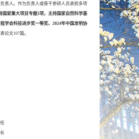
台负责人。作为负责人或骨干参研人员承担多项
持国家重大项目专题
项，主持国家自然科学基
3
工程学会科技进步奖一等奖、
年中国发明协
2024
发表论文
107
篇。
任
长