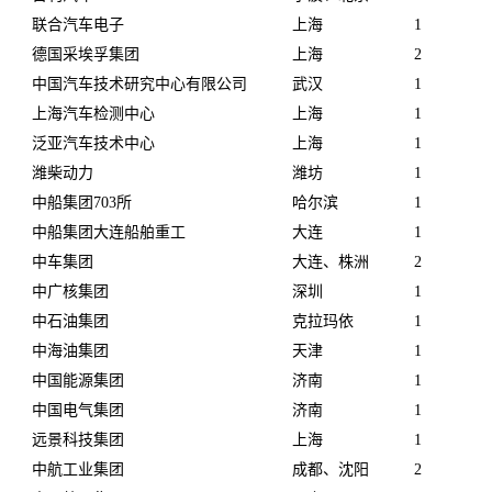
联合汽车电子
上海
1
德国采埃孚集团
上海
2
中国汽车技术研究中心有限公司
武汉
1
上海汽车检测中心
上海
1
泛亚汽车技术中心
上海
1
潍柴动力
潍坊
1
中船集团703所
哈尔滨
1
中船集团大连船舶重工
大连
1
中车集团
大连、株洲
2
中广核集团
深圳
1
中石油集团
克拉玛依
1
中海油集团
天津
1
中国能源集团
济南
1
中国电气集团
济南
1
远景科技集团
上海
1
中航工业集团
成都、沈阳
2