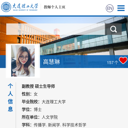
首页
科学研究
教学研究
高慧琳
157
个
获奖信息
个
招生信息
副教授 硕士生导师
人
性别：
女
学生信息
信
毕业院校：
大连理工大学
息
学位：
博士
所在单位：
人文学院
学科：
传播学. 新闻学. 科学技术哲学