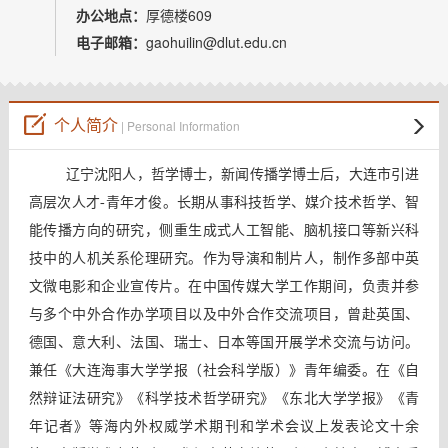
办公地点：
厚德楼609
电子邮箱：
gaohuilin@dlut.edu.cn
个人简介
| Personal Information
辽宁沈阳人，哲学博士，新闻传播学博士后，大连市引进
高层次人才-青年才俊。
长期从事
科技哲学、媒介技术哲学、智
能传播
方向的研究，侧重生成式人工智能、脑机接口等新兴科
技中的人机关系伦理研究
。作为导演和制片人，制作多部中英
文微电影和企业宣传片。在中国传媒大学工作期间，负责并参
与多个中外合作办学项目以及中外合作交流项目，曾赴英国、
德国、意大利、法国、瑞士、日本等国开展学术交流与访问。
兼任《大连海事大学学报（社会科学版）》青年编委。
在《自
然辩证法研究》《科学技术哲学研究》《东北大学学报》《青
年记者》等海内外权威学术期刊和学术会议上发表论文十余