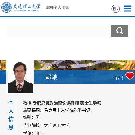
首页
科学研究
教学研究
获奖信息
郭驰
117
个
招生信息
个
教授 专职思想政治理论课教师 硕士生导师
我的相册
人
主要任职：
马克思主义学院党委书记
性别：
男
信
教师博客
毕业院校：
大连理工大学
息
学位：
硕士