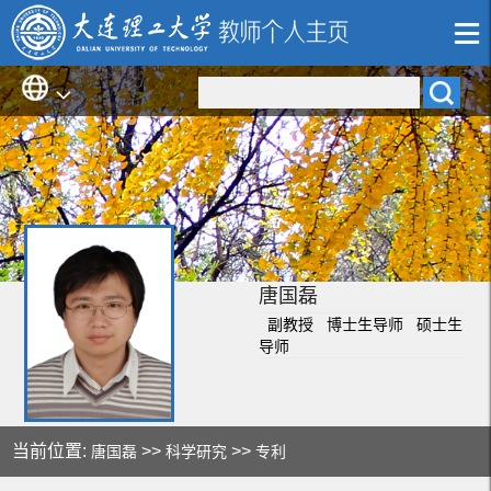
唐国磊
副教授 博士生导师 硕士生
导师
当前位置:
>>
>>
唐国磊
科学研究
专利