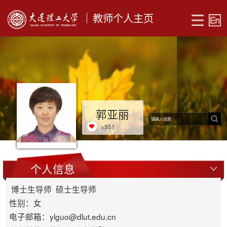
教师个人主页
郭亚丽
+
551
个人信息
博士生导师 硕士生导师
性别：女
电子邮箱：
ylguo@dlut.edu.cn