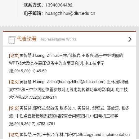
教师博客
联系方式：
13940904482
电子邮箱：
huangzhihui@dlut.edu.cn
代表论著
| Representative Works
[论文]
黄智慧.Huang, Zhihui.王林,邹积岩,王永兴.基于中继线圈的
WPT技术及其在高压设备中的应用研究[J],电工技术学
报,2015,30(11):45-52
[论文]
黄智慧.Huang, Zhihui(huangzhihui@dlut.edu.cn).王林,邹积岩.
双中继和三中继线圈位置参数对无线电能传输功率的影响[J],电工技
术学报,2017,32(5):208-214
[论文]
黄智慧.邹积岩,邹啟涛,张冬波.1. 黄智慧, 邹积岩, 邹啟涛, 张冬
波. 中性点直接接地系统的相控重合闸研究[J],中国电机工程学
报,2016,36(17):4753-4761
[论文]
黄智慧.王凯,王永兴,邹林,邹积岩.Strategy and implementation