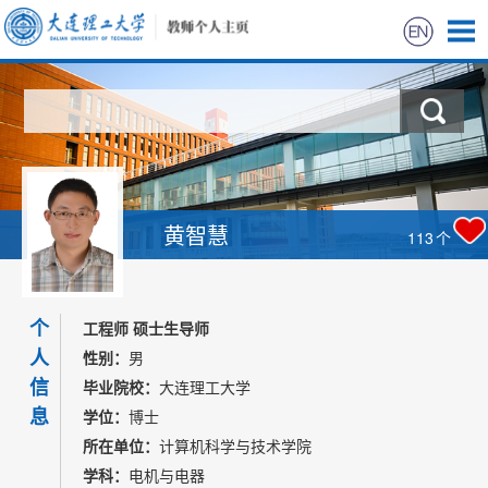
首页
科学研究
教学研究
黄智慧
113
个
获奖信息
个
招生信息
工程师 硕士生导师
人
性别：
男
学生信息
信
毕业院校：
大连理工大学
息
学位：
博士
我的相册
所在单位：
计算机科学与技术学院
学科：
电机与电器