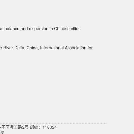
al balance and dispersion in Chinese cities,
 River Delta, China, International Association for
井子区凌工路2号 邮编：116024
大学