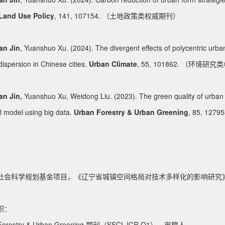
Land Use Policy
, 141, 107154. （土地政策类权威期刊）
an Jin
, Yuanshuo Xu. (2024). The divergent effects of polycentric urb
dispersion in Chinese cities.
Urban Climate
, 55, 101862. （环境研
an Jin,
Yuanshuo Xu, Weidong Liu. (2023). The green quality of urban 
l model using big data.
Urban Forestry & Urban Greening
, 85, 1
社会科学规划基金项目，《辽宁省城镇空间格局对技术多样化的影响研究》，2
职：
 Forestry & Urban Greening 期刊（SSCI JCR Q1），审稿人