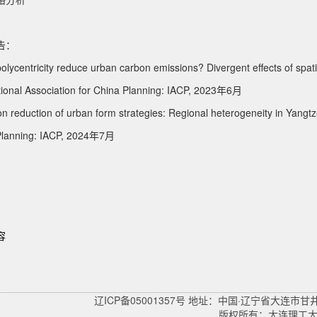
告：
olycentricity reduce urban carbon emissions? Divergent effects of spati
tional Association for China Planning: IACP, 2023年6月
n reduction of urban form strategies: Regional heterogeneity in Yangtze
Planning: IACP, 2024年7月
容
辽ICP备05001357号 地址：中国·辽宁省大连市甘
版权所有：大连理工