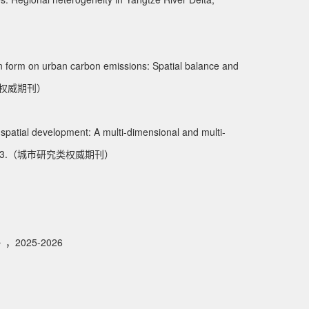
an form on urban carbon emissions: Spatial balance and
究类权威期刊）
spatial development: A multi-dimensional and multi-
27953.（城市研究类权威期刊）
025-2026