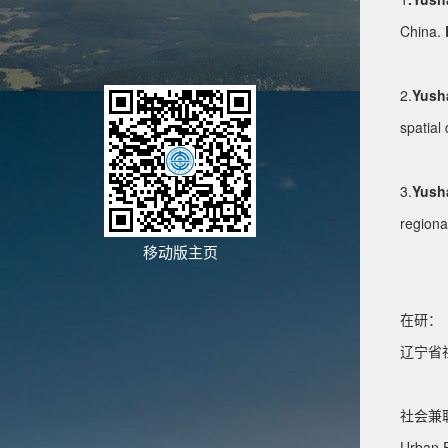
China.
2.
Yush
spatial 
3.
Yush
regiona
移动版主页
在研：
辽宁省
社会兼
Urban