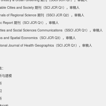
nable Cities and Society 期刊（SCI JCR Q1），审稿人
nnals of Regional Science 期刊（SSCI JCR Q2），审稿人
tific Report 期刊（SCI JCR Q1），审稿人
ties and Social Sciences Communications（SSCI JCR Q1），审稿人
ks and Spatial Economics（SCI JCR Q3），审稿人
ational Journal of Health Geographics（SCI JCR Q1），审稿人
法：
析与建模
析
习
析
络分析