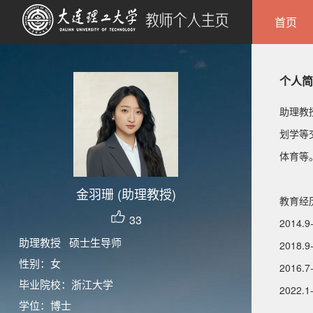
首页
个人简
助理教
划学等
体育等
金羽珊 (助理教授)
教育经
33
2014
助理教授 硕士生导师
2018
性别：女
2016
毕业院校：浙江大学
2022
学位：博士