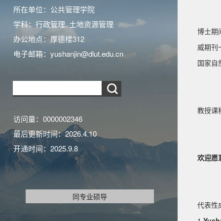
所在单位：公共管理学院
学科：行政管理. 土地资源管理
博士期间，
办公地点：厚德楼312
威期刊一
电子邮箱：
yushanjin@dlut.edu.cn
国家自
教授课
访问量：
0000002346
最后更新时间：
2026
.
4
.
10
开通时间：
2025
.
9
.
8
欢迎愿
同专业硕导
代表性
1
.Yush