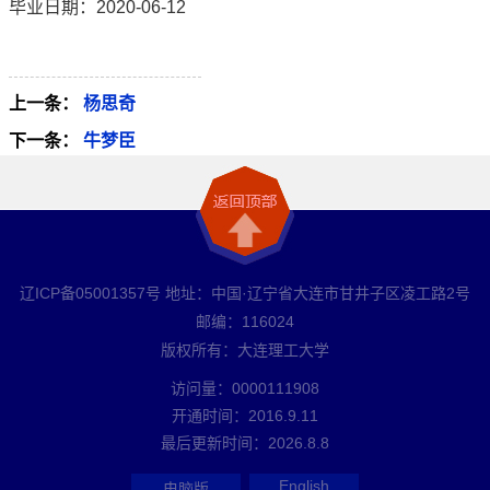
毕业日期：2020-06-12
上一条：
杨思奇
下一条：
牛梦臣
辽ICP备05001357号 地址：中国·辽宁省大连市甘井子区凌工路2号
邮编：116024
版权所有：大连理工大学
访问量：
0000111908
开通时间：
2016
.
9
.
11
最后更新时间：
2026
.
8
.
8
English
电脑版