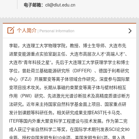
教师博客
电子邮箱：
cli@dlut.edu.cn
个人简介
| Personal Information
李聪，大连理工大学物理学院，教授、博士生导师、大连市先
进聚变能源重点实验室副主任、大连市高层次人才“高端人才”、
大连市“青年科技之星”。先后于大连理工大学获理学学士和博士
学位，曾赴荷兰基础能源研究所（DIFFER）、德国于利希研究
中心（FZJ）开展聚变等离子体领域合作研究，深度参与国际聚
变项目技术攻关。长期从事磁约束聚变等离子体与壁材料相互
作用（PWI）研究、先进激光光谱诊断技术及高精度质谱诊断方
法研究。近年来主持国家自然科学基金面上项目、国家重点研
发计划课题等科研任务。相关研究成果支撑EAST托卡马克、
ITER等国内外重大聚变科学工程建设与技术发展。作为第二完
成人获辽宁省自然科学二等奖，在国际学术期刊发表SCI论文90
余篇、授权中国发明专利10余项、美国发明专利1项。曾入选