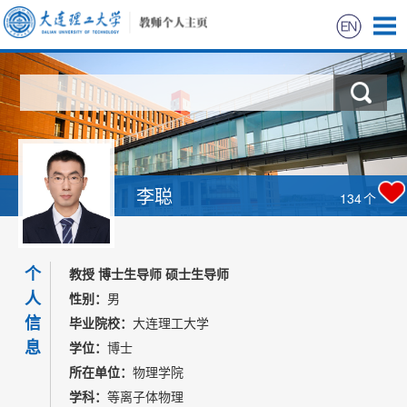
首页
科学研究
教学研究
李聪
134
个
获奖信息
个
招生信息
教授 博士生导师 硕士生导师
人
性别：
男
学生信息
信
毕业院校：
大连理工大学
息
学位：
博士
我的相册
所在单位：
物理学院
学科：
等离子体物理