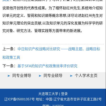
说是他开创性的代表性成果。为了缅怀赵红州先生,系统地介绍知
识单元的定义、智荷和知识熵等概念思想,详尽论述赵红州先生对
知识单元理论的突出贡献,以及知识单元的深化发展为科学学的研
究对象、研究方法、管理实践等方面带来的新进展。
上一条：
中日知识产权战略对比研究 ——战略主题、战略目标
和政策工具
下一条：
基于SFA的知识产权政策效率评价研究
同专业博导
同专业硕导
个人学术主页
大连理工大学
|
登录
辽ICP备05001357号 地址：中国·辽宁省大连市甘井子区凌工路2号
邮编：116024