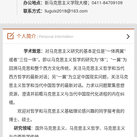
教师博客
办公地点：
新马克思主义学院大楼；0411-84709109
联系方式：
liuguix2018@163.com
个人简介
| Personal Information
学术致思：
对马克思主义研究的基本定位是
“
一体两翼
”
或者
“
三位一体
”
。即以马克思主义哲学的研究为
“
体
”
；
“
一翼
”
为
回溯马克思和整个西方文化传统，关注马克思主义哲学和当代
西方哲学的最新对话；另
“
一翼
”
为立足中国现实问题，关注马克
思主义哲学和当代中国哲学的最新对话。力求以问题聚集思想
资源，澄清并前瞻马克思主义与当代中国现代化进程的内在纠
缠。
欢迎对
哲学和马克思主义
基础理论感兴趣的同学报考我的
博士、硕士。
研究领域
：国外马克思主义、马克思主义哲学、马克思主义
与中西哲学传统