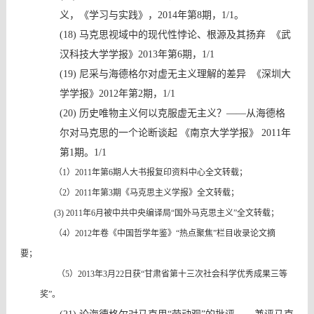
义，《学习与实践》，
2014年第8期，1/1。
(18)
马克思视域中的现代性悖论、根源及其扬弃
《武
汉科技大学学报》
2013年第6期，1/1
(19)
尼采与海德格尔对虚无主义理解的差异
《深圳大
学学报》
2012年第2期，1/1
(20)
历史唯物主义何以克服虚无主义？
——从海德格
尔对马克思的一个论断谈起 《南京大学学报》 2011年
第1期。1/1
（
1）2011年第6期人大书报复印资料中心全文转载；
（
2）2011年第3期《马克思主义学报》全文转载；
(3) 2011年6月被中共中央编译局“国外马克思主义”全文转载；
（
4）2012年卷《中国哲学年鉴》“热点聚焦”栏目收录论文摘
要；
（
5）2013年3月22日获“甘肃省第十三次社会科学优秀成果三等
奖”。