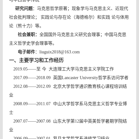
研究问题
：马克思哲学原著；现象学与马克思主义
、
近现代
社会批判理论
；
实践论与存在论（海德格尔）和实践
论与体用
论（熊十力）
等
。
社会兼职：
全国国外马克思主义研究会理事；中国马克思
主义哲学史学会理事等。
电子邮件
：
liuguix
2018
@
163.com
一、
主要学习和工作经历
2019.05
——至 今 大连理工大学马克思主义学院工作
2017.09
——
2018.09
英国
Lancaster University
哲学系访问学者
2012.08
——
2012.09
北京大学哲学通识教育核心课程培训结
业
2008.09
——
2011.07
中山大学哲学系马克思主义哲学专业博
士
2007.07
——
2007.08
山东大学第
12
届中英美哲学暑期学院结
业
2006.09
——
2007.01
复旦大学哲学系进修学习
结业