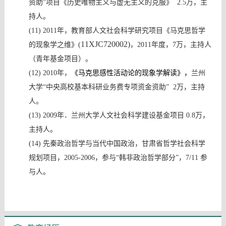
资助”项目《历史唯物主义与虚无主义的克服》
2.5
万，主
持人。
(11)
2011
年，教育部人文社会科学研究项目《马克思哲学
11XJC720002)
的现象学之维》
(
，
2011
年度，
7
万，主持人
（青年基金项目）。
(12)
2010
年，
《马克思感性活动论的现象学解读》，
兰州
大学
“中央高校基本科研业务费专项资金资助”
2
万，主持
人。
(13)
2009
年．兰州大学人文社会科学建设基金项目
0.8
万，
主持人。
(14)
先秦政治哲学与当代中国政治，甘肃省哲学社会科学
规划项目，
2005-2006
，参与
“韩非政治哲学部分”，
7/11
参
与人。