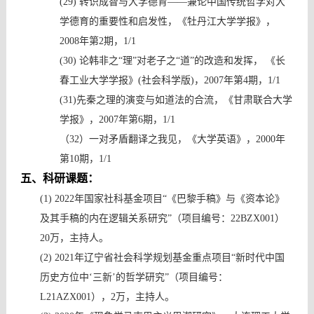
(29)
转识成智与大学德育
——
兼论中国传统哲学对大
学德育的重要性和启发性，《牡丹江大学学报》，
2008年第2期，1/1
(30)
论韩非之
“理”对老子之“道”的改造和发挥
，
《长
春工业大学学报》
(社会科学版)，2007年第4期，1/1
(31)先秦之理的演变与如道法的合流，
《甘肃联合大学
学报》，
2007年第6期，1/1
（32）一对矛盾翻译之我见，《大学英语》，2000年
第10期，1/1
五
、
科
研课题：
(1)
2022
年国家社科基金项目“《巴黎手稿》与《资本论》
及其手稿的内在逻辑关系研究”（项目编号：
22BZX001
）
20
万，主持人。
(2)
2021
年
辽宁省社会科学规划基金重点项目
“新时代中国
历史方位中‘三新’的哲学研究”
（项目编号：
L21AZX001
），
2
万
，主持人。