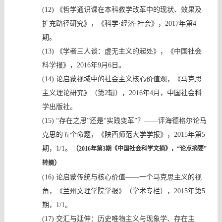
(12)
《
哲学通识课在本科教学改革中的现状、效果及
扩充路径研究
》，
《科学
·经济·社会》，2017年第4
期。
(13)
《学者三人谈：虚无主义的起处》，《中国社会
科学报》，
2016年9月6日。
(14)
论启蒙视域中的社会主义核心价值观，《马克思
主义理论研究》（第
2辑），2016年4月，中国社会科
学出版社。
(15)
“存在之思”还是“实践变革”？——评海德格尔论马
克思的五个命题，《陕西师范大学学报》，2015年第5
期，1/1。
（
2016年第3期《中国社会科学文摘》，“论点摘要”
）
转摘
(16)
论启蒙传统与核心价值
——一个马克思主义的视
角，《兰州文理学院学报》（学术专栏），2015年第5
期，1/1。
(17)
交汇与延伸：历史唯物主义与现象学、存在主