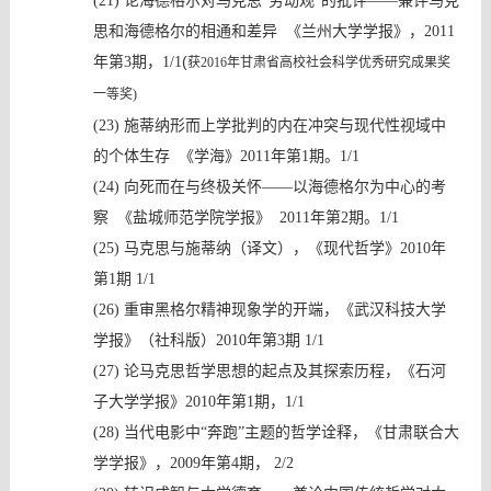
(21)
论海德格尔对马克思
“劳动观”的批评——兼评马克
思和海德格尔的相通和差异 《兰州大学学报》，2011
(
年第3期，
1/1
获
2016年甘肃省高校社会科学优秀研究成果奖
一等奖)
(23)
施蒂纳形而上学批判的内在冲突与现代性视域中
的个体生存
《学海》
2011年第1期。1/1
(24)
向死而在与终极关怀
——以海德格尔为中心的考
察 《盐城师范学院学报》 2011年第2期。1/1
(25)
马克思与施蒂纳（译文），《现代哲学》
2010年
第1期
1/1
(26)
重审黑格尔精神现象学的开端，《武汉科技大学
学报》（社科版）
2010年第3期 1/1
(27)
论马克思哲学思想的起点及其探索历程，《石河
子大学学报》
2010年第1期，1/1
(28)
当代电影中
“奔跑”主题的哲学诠释，《甘肃联合大
学学报》，2009年第4期， 2
/2