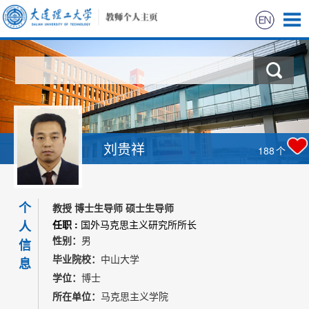
首页
科学研究
教学研究
刘贵祥
188
个
获奖信息
个
招生信息
教授 博士生导师 硕士生导师
人
任职 :
国外马克思主义研究所所长
性别：
男
学生信息
信
毕业院校：
中山大学
息
学位：
博士
我的相册
所在单位：
马克思主义学院