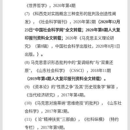
《
世界哲学
》，
2020
年第
4
期
(7)
《
科西克对实践概念三种变形的批判及创造性阐
发
》
，
《
社会科学辑刊
》
，
2020
年第
2
期
（
2020
年
12
月
23
日“中国社会科学网”全文转载；
2020年第8期人大复
印报刊资料全文转载
；
2020
年《马克思主义理论研
究》（第
8
辑），中国社会科学出版社，
2020
年
8
月
1
日
出版。
）。
(8)
马克思意识形态批判中的
“复调结构”与“双重还
原”，《山东社会科学》（CSSCI），2018年11期
（
2019年第4期人大复印报刊资料全文转载
）
。
(9)
《资本论》的
“性质之争”及其“历史现象学”解答 ，
《当代经济研究》，2017年第4期。
(10)
《马克思对施蒂纳
“思维绝技”的批判》，《山东社
会科学》，2017年第2期。
(11)
《
论
“精神扶贫”三部曲
》
，《
社科纵横
》（
特约
专栏
），
2017年第9期。