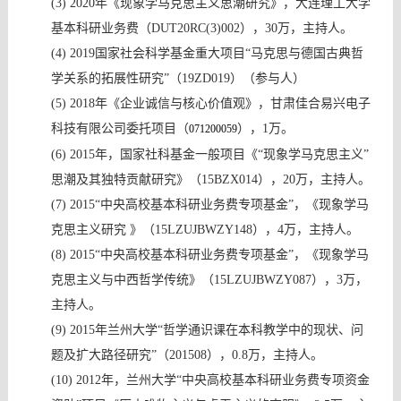
(3)
2020
年《现象学马克思主义思潮研究》，大连理工大学
基本科研业务费（
DUT20RC(3)002
），
30
万，主持人。
(4)
2019
国家社会科学基金重大项目“马克思与德国古典哲
学关系的拓展性研究”（
19ZD019
）（参与人）
(5)
2018
年《企业诚信与核心价值观》，甘肃佳合易兴电子
科技有限公司委托项目
（
）
，
1
万。
071200059
(6)
2015
年，国家社科基金一般项目
《
“现象学马克思主义”
思潮及其独特贡献研究》
（
15BZX014
），
20
万，主持人。
(7)
2015
“中央高校基本科研业务费专项基金”，《现象学马
克思主义研究 》（
15LZUJBWZY148
），
4
万，主持人。
(8)
2015
“中央高校基本科研业务费专项基金”，《现象学马
克思主义与中西哲学传统》（
15LZUJBWZY087
），
3
万，
主持人。
(9)
2015
年兰州大学“哲学通识课在本科教学中的现状、问
题及扩大路径研究”（
201508
），
0.8
万，主持人。
(10)
2012
年，兰州大学“中央高校基本科研业务费专项资金