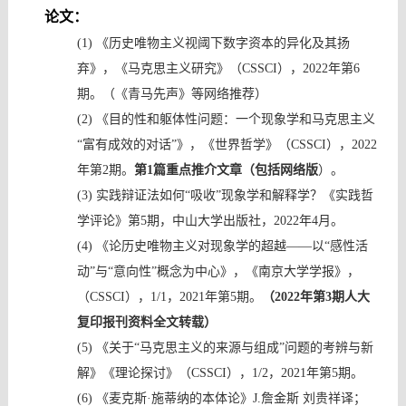
论文：
(1)
《
历史唯物主义视阈下数字资本的异化及其扬
弃
》，《
马克思主义研究
》
（
CSSCI），
2022年第6
期。（《青马先声》等网络推荐）
(2)
《目的性和躯体性问题：一个现象学和马克思主义
“富有成效的对话”》，《世界哲学》
（
CSSCI）
，
2022
年第2期。
第
1篇重点推介文章（包括网络版
）。
(3)
实践辩证法如何
“吸收”现象学和解释学？《实践哲
学评论》第5期，中山大学出版社，2022年4月。
(4)
《论历史唯物主义对现象学的超越
——以“感性活
动”与“意向性”概念为中心》，《南京大学学报》，
（
CSSCI），1/1，
2021年第5期。
（
2022年第3期人大
复印报刊资料全文转载）
(5)
《关于
“马克思主义的来源与组成”问题的考辨与新
解》
《理论探讨》
（
CSSCI）
，
1/2，
2021年第5期。
(6)
《
麦克斯
·
施蒂纳的本体论
》
J.
詹金斯 刘贵祥译；