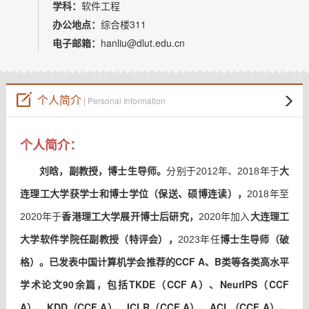
学科：
软件工程
办公地点：
综合楼311
电子邮箱：
hanliu@dlut.edu.cn
个人简介
| Personal Information
个人简介：
大
刘晗，副教授，博士生导师。
分别于2012年、2018年于
连理工大学获学士和博士学位（保送、硕博连读），
2018年至
香港理工大学展开博士后研究，
大连理工
2020年于
2020年加入
大学软件学院任副教授（特评会），
博士生导师（破
2023年任
格）
。
已发表中国计算机学会推荐的CCF A、B类等各类高水平
学术论文90余篇，包括TKDE（CCF A）、
NeurIPS（CCF
A）、
KDD（CCF A）、ICLR（CCF A）、
ACL（CCF A）、