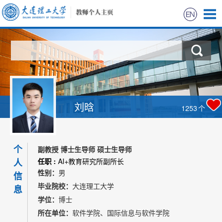
首页
科学研究
教学研究
刘晗
1253
个
获奖信息
个
招生信息
副教授 博士生导师 硕士生导师
人
任职 :
AI+教育研究所副所长
性别：
男
学生信息
信
毕业院校：
大连理工大学
息
学位：
博士
所在单位：
软件学院、国际信息与软件学院