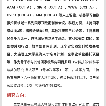
AAAI（CCF A）
、
SIGIR（CCF A）、WWW（CCF A）、
CVPR（CCF A）
、
MM
（CCF A）
等人工智能、机器学习和数
据挖掘领域一系列国际顶级期刊和会议。科研方面，
主持国家
级纵向3项，省部级纵向2项，其他科研项目10余项，主持科研
经费千万余元，包括国家自然科学基金、某科委创新特区、某
部委慧眼行动、教育部春晖计划、辽宁省实验室科技攻关项
大连理工大学星海人才培育计划、
企事业单位委托项目
目、
等
，作为骨干
国家级纵向项目多项
参与其他
（含科技部“脑科学
。
与类脑研究”重大项目（青年科学家）1项）
教学方面，
主持
教育部产学合作协同育人项目3项，校级教改项目1项，参与国
家级
教改项目2项，校级教改项目2项。
研究方向：
主要从事垂直领域大模型和智能体
的算法研究工作
，
致力