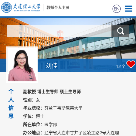
首页
科学研究
教学研究
刘佳
12
个
获奖信息
个
招生信息
副教授 博士生导师 硕士生导师
人
性别：
女
学生信息
信
毕业院校：
芬兰于韦斯屈莱大学
息
学位：
博士
我的相册
所在单位：
医学部
办公地点：
辽宁省大连市甘井子区凌工路2号大连理