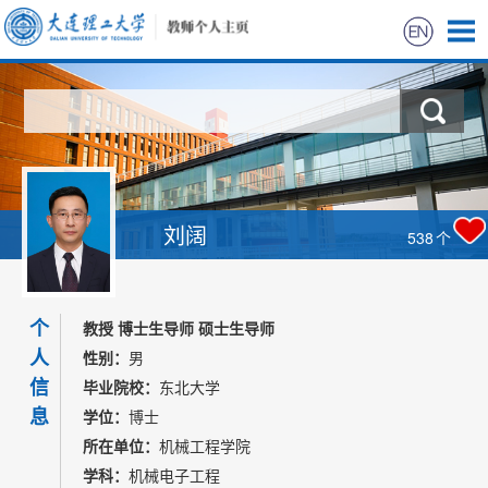
首页
科学研究
教学研究
刘阔
538
个
获奖信息
个
招生信息
教授 博士生导师 硕士生导师
人
性别：
男
学生信息
信
毕业院校：
东北大学
息
学位：
博士
我的相册
所在单位：
机械工程学院
学科：
机械电子工程