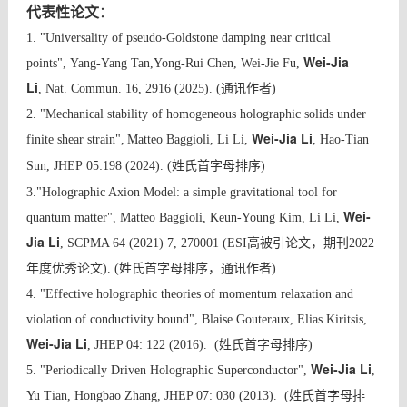
代表性论文
：
1. "Universality of pseudo-Goldstone damping near critical
Wei-Jia
points", Yang-Yang Tan,Yong-Rui Chen, Wei-Jie Fu,
Li
, Nat. Commun. 16, 2916 (2025). (通讯作者)
2.
"Mechanical stability of homogeneous holographic solids under
Wei-Jia Li
finite shear strain",
Matteo Baggioli, Li Li,
, Hao-Tian
Sun,
JHEP 05:198 (2024).
(姓氏首字母排序)
3.
"Holographic Axion Model: a simple gravitational tool for
Wei-
quantum matter", Matteo Baggioli, Keun-Young Kim, Li Li,
Jia Li
, SCPMA 64 (2021) 7, 270001 (ESI高被引论文，期刊2022
年度优秀论文).
(姓氏首字母排序，通讯作者)
4. "Effective holographic theories of momentum relaxation and
violation of conductivity bound", Blaise Gouteraux, Elias Kiritsis,
Wei-Jia Li
, JHEP 04: 122 (2016).
(姓氏首字母排序)
Wei-Jia Li
5. "
Periodically Driven Holographic Superconductor
",
,
Yu Tian, Hongbao Zhang, JHEP 07: 030 (2013).
(姓氏首字母排