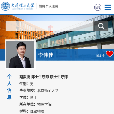
首页
科学研究
教学研究
李伟佳
194
个
获奖信息
个
招生信息
副教授 博士生导师 硕士生导师
人
性别：
男
学生信息
信
毕业院校：
北京师范大学
息
学位：
博士
我的相册
所在单位：
物理学院
学科：
理论物理